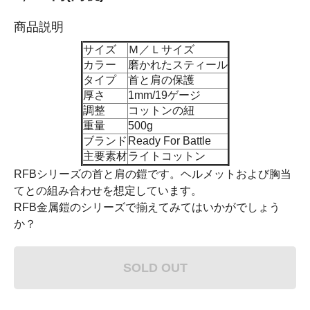
商品説明
サイズ
Ｍ／Ｌサイズ
カラー
磨かれたスティール
タイプ
首と肩の保護
厚さ
1mm/19ゲージ
調整
コットンの紐
重量
500g
ブランド
Ready For Battle
主要素材
ライトコットン
RFBシリーズの首と肩の鎧です。ヘルメットおよび胸当
てとの組み合わせを想定しています。
RFB金属鎧のシリーズで揃えてみてはいかがでしょう
か？
SOLD OUT