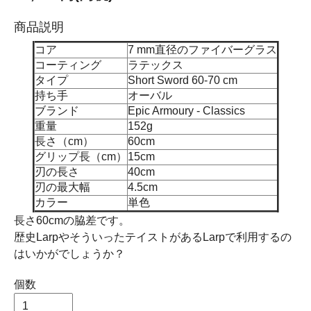
商品説明
コア
7 mm直径のファイバーグラス
コーティング
ラテックス
タイプ
Short Sword 60-70 cm
持ち手
オーバル
ブランド
Epic Armoury - Classics
重量
152g
長さ（cm）
60cm
グリップ長（cm）
15cm
刃の長さ
40cm
刃の最大幅
4.5cm
カラー
単色
長さ60cmの脇差です。
歴史LarpやそういったテイストがあるLarpで利用するの
はいかがでしょうか？
個数