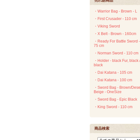
売れ筋商品
・Warrior Bag - Brown - L
・First Crusader - 110 cm
・Viking Sword
・X Belt - Brown - 160cm
・Ready For Battle Sword -
75 cm
・Norman Sword - 110 cm
・Holder - black Fur, black 
black
・Dai Katana - 105 cm
・Dai Katana - 100 cm
・Sword Bag - Brown/Dese
Beige - OneSize
・Sword Bag - Epic Black
・King Sword - 110 cm
商品検索