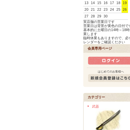
13
14
15
16
17
18
19
20
21
22
23
24
25
26
27
28
29
30
実店舗の営業日です
営業日は背景が黄色の日付で
基本的に土曜日の14時～18
業します
臨時休業もありますので、必
レンダーをご確認ください
会員専用ページ
はじめてのお客様へ
カテゴリー
武器