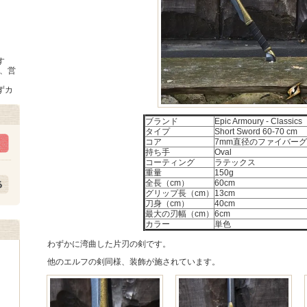
す
時、営
ずカ
ブランド
Epic Armoury - Classics
タイプ
Short Sword 60-70 cm
コア
7mm直径のファイバー
持ち手
Oval
コーティング
ラテックス
重量
150g
全長（cm）
60cm
グリップ長（cm）
13cm
刀身（cm）
40cm
最大の刃幅（cm）
6cm
カラー
単色
わずかに湾曲した片刃の剣です。
他のエルフの剣同様、装飾が施されています。