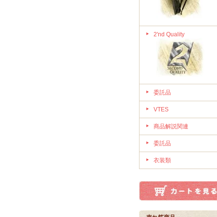
2'nd Quality
委託品
VTES
商品解説関連
委託品
衣装類