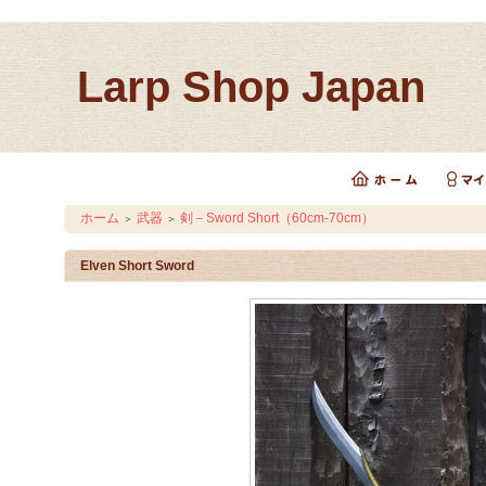
Larp Shop Japan
ホーム
武器
剣－Sword Short（60cm-70cm）
＞
＞
Elven Short Sword