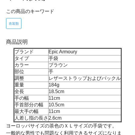
この商品のキーワード
衣装類
商品説明
ブランド
Epic Armoury
タイプ
手袋
カラー
ブラウン
部位
手
調整
レザーストラップおよびバックル
重量
184g
全長
18.5cm
手の幅
11cm
手首部分の幅
10.5cm
最大手の幅
11cm
人差し指の長さ
2.6cm
ヨーロッパサイズの茶色のＸＬサイズの手袋です。
一般的な男性でも問題なく利用できるサイズになりま