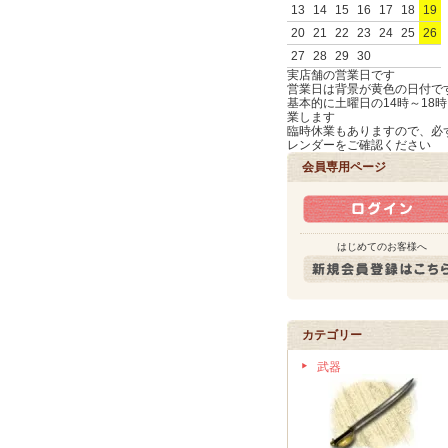
13
14
15
16
17
18
19
20
21
22
23
24
25
26
27
28
29
30
実店舗の営業日です
営業日は背景が黄色の日付で
基本的に土曜日の14時～18
業します
臨時休業もありますので、必
レンダーをご確認ください
会員専用ページ
はじめてのお客様へ
カテゴリー
武器