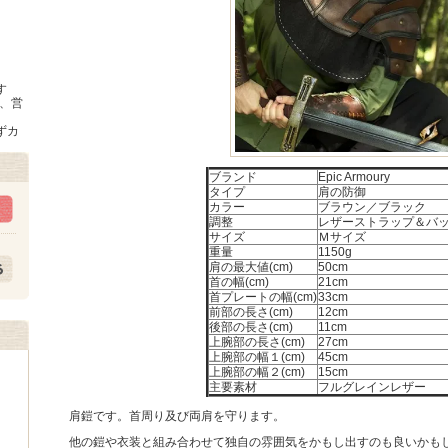
す
時、営
ずカ
ブランド
Epic Armoury
タイプ
肩の防御
カラー
ブラウン／ブラック
調整
レザーストラップ＆バ
サイズ
Ｍサイズ
重量
1150g
肩の最大値(cm)
50cm
首の幅(cm)
21cm
首プレートの幅(cm)
33cm
前部の長さ(cm)
12cm
後部の長さ(cm)
11cm
上腕部の長さ(cm)
27cm
上腕部の幅１(cm)
45cm
上腕部の幅２(cm)
15cm
主要素材
フルグレインレザー
肩鎧です。首周り及び両肩を守ります。
他の鎧や衣装と組み合わせて独自の雰囲気をかもし出すのも良いかも