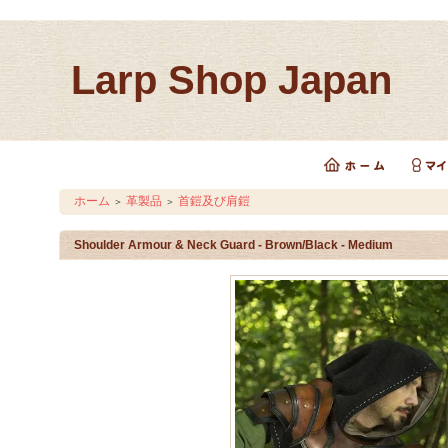
Larp Shop Japan
ホーム
革製品
首鎧及び肩鎧
＞
＞
Shoulder Armour & Neck Guard - Brown/Black - Medium