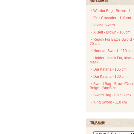
売れ筋商品
・Warrior Bag - Brown - L
・First Crusader - 110 cm
・Viking Sword
・X Belt - Brown - 160cm
・Ready For Battle Sword -
75 cm
・Norman Sword - 110 cm
・Holder - black Fur, black 
black
・Dai Katana - 105 cm
・Dai Katana - 100 cm
・Sword Bag - Brown/Dese
Beige - OneSize
・Sword Bag - Epic Black
・King Sword - 110 cm
商品検索