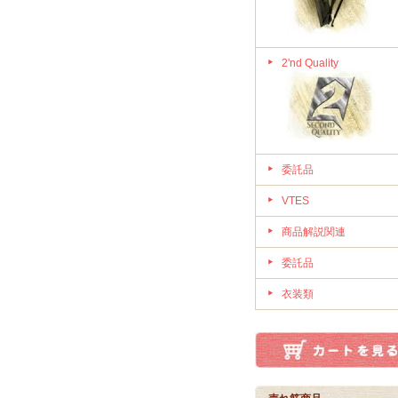
2'nd Quality
委託品
VTES
商品解説関連
委託品
衣装類