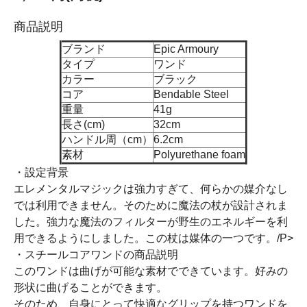
商品説明
ブランド
Epic Armoury
タイプ
ワンド
カラー
ブラック
コア
Bendable Steel
重量
41g
長さ(cm)
32cm
ハンドル周（cm）
6.2cm
素材
Polyurethane foam
・設定背景
エレメンタルマジックは強力すぎて、何らかの媒介なし
では利用できません。そのために魔法の杖が設計されま
した。強力な魔法のフィルターが野生のエネルギーを利
用できるようにしました。この杖は媒体の一つです。/P>
・スチールコアワンドの商品説明
このワンドは曲げが可能な素材でできています。好みの
形状に曲げることができます。
そのため、自身にとって快適なグリップを持つワンドを