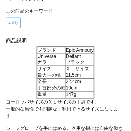
この商品のキーワード
衣装類
商品説明
ブランド
Epic Armoury
Universe
Defiant
カラー
ブラック
サイズ
ＸＬサイズ
最大手の幅
11.5cm
全長
22.4cm
手首部分の幅
10cm
重量
147g
ヨーロッパサイズのＸＬサイズの手袋です。
一般的な男性でも問題なく利用できるサイズになりま
す。
シーフグローブを手にはめる。器用な指には自由な動き