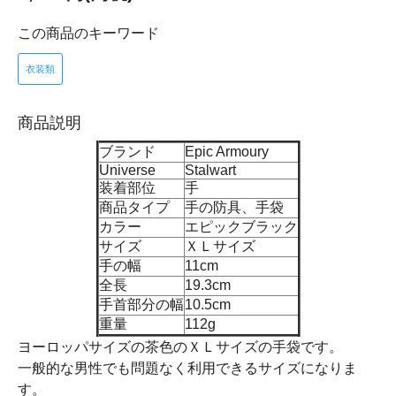
この商品のキーワード
衣装類
商品説明
ブランド
Epic Armoury
Universe
Stalwart
装着部位
手
商品タイプ
手の防具、手袋
カラー
エピックブラック
サイズ
ＸＬサイズ
手の幅
11cm
全長
19.3cm
手首部分の幅
10.5cm
重量
112g
ヨーロッパサイズの茶色のＸＬサイズの手袋です。
一般的な男性でも問題なく利用できるサイズになりま
す。