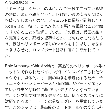
A NORDIC SHIRT
「ミードは、冷たい土の床にパンツ一枚で立っている彼
の頭に、まだ不親切だった。叫び声が彼の安らかな眠り
を破ってしまったのだ。フィヨルドに長船が到着したと
の知らせだ。彼は、これが良くも悪くも重要なことの始
まりであることを理解していた。その夜は、異国の品々
を売買するか、死者を埋葬するか、どちらかになるだろ
う。彼はヘリンボーン織りのシャツを手に取り、頭をす
っきりさせた。ロングボートは常に運命に導かれてい
た。
Epic ArmouryのShirt Arvidは、高品質のヘリンボーン柄の
コットンで作られたバイキングにインスパイアされたシ
ャツです。具体的には、腕の動きを最適化するためにチ
ュニックのセンターピースと袖の間にガゼットが施され
ていた歴史的な時代に基づいたデザインとなっていま
す。シンプルで機能的なデザインは、様々なスタイルに
対応できるよう、トーンの異なるグレーを用意していま
す。このシャツは、最高級のミードホールでの宴会以外