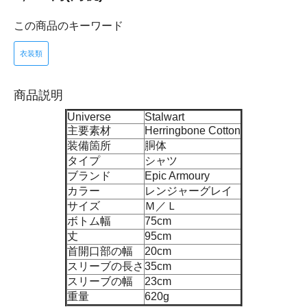
この商品のキーワード
衣装類
商品説明
Universe
Stalwart
主要素材
Herringbone Cotton
装備箇所
胴体
タイプ
シャツ
ブランド
Epic Armoury
カラー
レンジャーグレイ
サイズ
Ｍ／Ｌ
ボトム幅
75cm
丈
95cm
首開口部の幅
20cm
スリーブの長さ
35cm
スリーブの幅
23cm
重量
620g