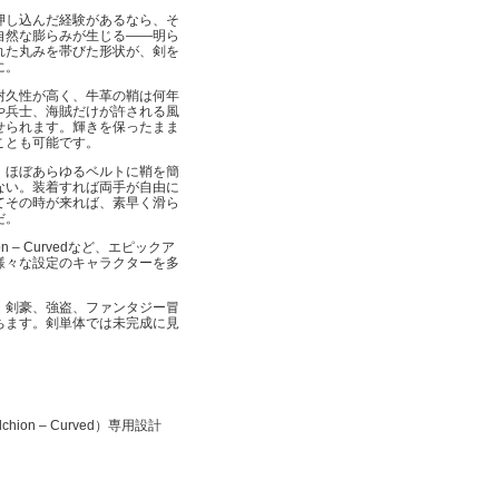
押し込んだ経験があるなら、そ
自然な膨らみが生じる——明ら
れた丸みを帯びた形状が、剣を
に。
耐久性が高く、牛革の鞘は何年
や兵士、海賊だけが許される風
せられます。輝きを保ったまま
ことも可能です。
、ほぼあらゆるベルトに鞘を簡
ない。装着すれば両手が自由に
てその時が来れば、素早く滑ら
だ。
alchion – Curvedなど、エピックア
様々な設定のキャラクターを多
、剣豪、強盗、ファンタジー冒
ちます。剣単体では未完成に見
Falchion – Curved）専用設計