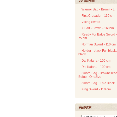
売れ筋商品
・Warrior Bag - Brown - L
・First Crusader - 110 cm
・Viking Sword
・X Belt - Brown - 160cm
・Ready For Battle Sword -
75 cm
・Norman Sword - 110 cm
・Holder - black Fur, black 
black
・Dai Katana - 105 cm
・Dai Katana - 100 cm
・Sword Bag - Brown/Dese
Beige - OneSize
・Sword Bag - Epic Black
・King Sword - 110 cm
商品検索