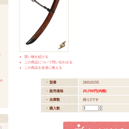
/
買い物を続ける
この商品について問い合わせる
この商品を友達に教える
rt
・ 型番
26010155
・ 販売価格
20,700円(内税)
・ 在庫数
残り2です
・ 購入数