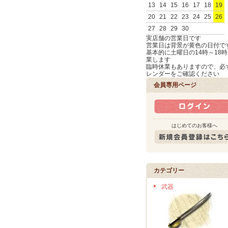
13
14
15
16
17
18
19
20
21
22
23
24
25
26
27
28
29
30
実店舗の営業日です
営業日は背景が黄色の日付で
基本的に土曜日の14時～18
業します
臨時休業もありますので、必
レンダーをご確認ください
会員専用ページ
はじめてのお客様へ
カテゴリー
武器