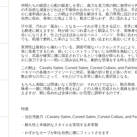
仲間たちの困惑と心配の眼差しを背に、曲刀を直刀用の鞘に無理やり
の不自然な感覚がどれほど不愉快かお分かりでしょう。刃は歪み、不
かに違和感がある。この鞘はその問題を解決する。曲刀専用に設計さ
自然に収め、身体に心地よく沿う。動きに逆らわず、共に流れるよう
汗や泥、汚れが「風合い」となる——それが革と生きる証だ。非常に
も酷使に耐えますが、時が経つにつれ柔らかく馴染んでいき、冒険者
合いになります。仕上げはほぼあらゆるベルト、パンツ、衣装に合わ
でも、戦場で磨耗した革のように荒々しく使い込まれた風合いにする
実用性は最初から備わっている。調節可能なバックルシステムにより
単に装着できるため、扱いにくいストラップをいじる時間を無駄にし
なり、武器が確実に腰に固定されているという確信が得られる。そし
かに抜刀できる——戦いに踏み込む時も、劇的な登場をする時も完璧
この鞘は、Cavalry Sabre, Curved Sabre, Curved Cutlass, and F
ーモリーの各種カーブドソードに対応。装備の切り替えが多い方や、
数お持ちの方にとって、それだけでも非常に優れた選択肢となる。
もちろん海賊には間違いなく完璧だが、それだけではない。騎兵将校
険者——腰に湾曲した鞘を携えれば、どの人物も完成された風格を放
えますが、鞘に収めれば全体の装いが完璧に調和するのです。
特徴
・当社湾曲刃（Cavalry Sabre, Curved Sabre, Curved Cutlass, and 
・耐久性と本格的なスタイルを実現する本革製
・わずかなカーブが剣を自然に腰にフィットさせます