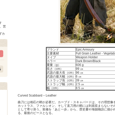
す
時、営
ずカ
ブランド
Epic Armoury
主要素材
Full Grain Leather - Vegeta
タイプ
Weapon Holder
カラー
Dark Brown/Black
重量（g）
606 g
長さ（cm）
99 ㎝
武器の最大長（cm）
96 ㎝
武器の最大幅（cm）
6 ㎝
ストラップ長（cm）
39 ㎝
ストラップ幅（cm）
2.5 ㎝
幅（cm）
8.5 ㎝
Curved Scabbard – Leather
曲刀には相応の鞘が必要だ。カーブド・スキャバードは、その理想像
カットラス、ファルシオン、そして直刀用の鞘には到底収まらないそ
として寄り添う。装備を「あと一歩」から、歴史書や海賊物語に描か
る、最後のピースとなる。