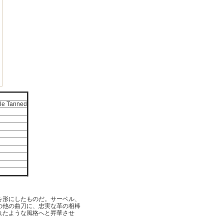
ble Tanned
を形にしたものだ。サーベル、
の他の曲刀に、忠実な革の相棒
れたような風格へと昇華させ