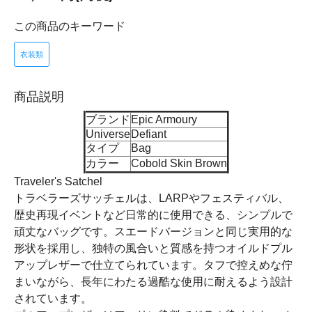
この商品のキーワード
衣装類
商品説明
ブランド
Epic Armoury
Universe
Defiant
タイプ
Bag
カラー
Cobold Skin Brown
Traveler's Satchel
トラベラーズサッチェルは、LARPやフェスティバル、
歴史再現イベントなど日常的に使用できる、シンプルで
頑丈なバッグです。スエードバージョンと同じ実用的な
形状を採用し、独特の風合いと質感を持つオイルドプル
アップレザーで仕立てられています。タフで控えめな佇
まいながら、長年にわたる過酷な使用に耐えるよう設計
されています。