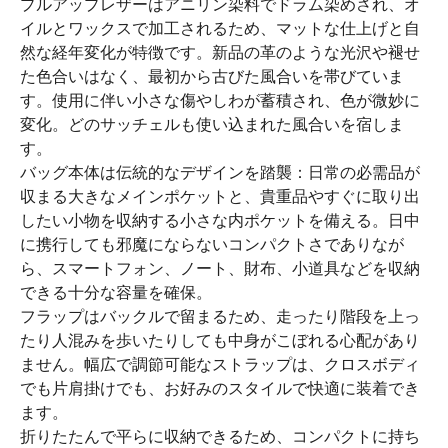
プルアップレザーはアニリン染料でドラム染めされ、オ
イルとワックスで加工されるため、マットな仕上げと自
然な経年変化が特徴です。新品の革のような光沢や褪せ
た色合いはなく、最初から古びた風合いを帯びていま
す。使用に伴い小さな傷やしわが蓄積され、色が微妙に
変化。どのサッチェルも使い込まれた風合いを宿しま
す。
バッグ本体は伝統的なデザインを踏襲：日常の必需品が
収まる大きなメインポケットと、貴重品やすぐに取り出
したい小物を収納する小さな内ポケットを備える。日中
に携行しても邪魔にならないコンパクトさでありなが
ら、スマートフォン、ノート、財布、小道具などを収納
できる十分な容量を確保。
フラップはバックルで留まるため、走ったり階段を上っ
たり人混みを歩いたりしても中身がこぼれる心配があり
ません。幅広で調節可能なストラップは、クロスボディ
でも片肩掛けでも、お好みのスタイルで快適に装着でき
ます。
折りたたんで平らに収納できるため、コンパクトに持ち