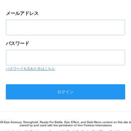
メールアドレス
パスワード
パスワードを忘れた方はこちら
All Epic Armoury, Stronghold, Ready For Battle, Epic Effect, and Dark Moon content on this site is
owned by and used with the permission of Iron Fortress Internationa