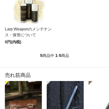
Larp Weaponのメンテナン
ス・保管について
0円(内税)
5
1
5
商品中
-
商品
売れ筋商品