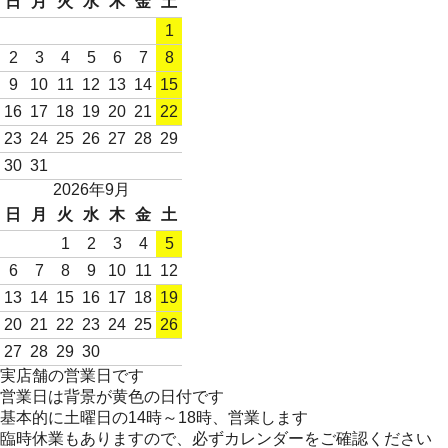
日
月
火
水
木
金
土
1
2
3
4
5
6
7
8
9
10
11
12
13
14
15
16
17
18
19
20
21
22
23
24
25
26
27
28
29
30
31
2026年9月
日
月
火
水
木
金
土
1
2
3
4
5
6
7
8
9
10
11
12
13
14
15
16
17
18
19
20
21
22
23
24
25
26
27
28
29
30
実店舗の営業日です
営業日は背景が黄色の日付です
基本的に土曜日の14時～18時、営業します
臨時休業もありますので、必ずカレンダーをご確認ください