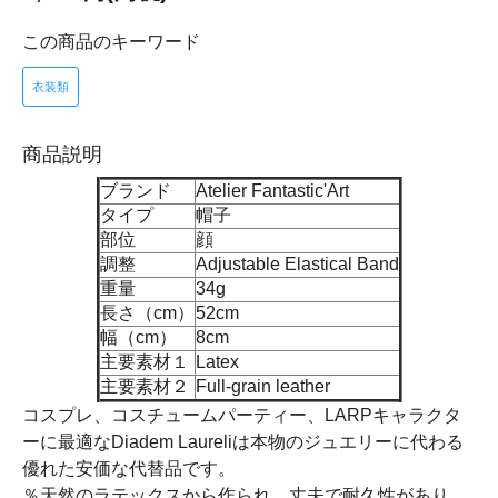
この商品のキーワード
衣装類
商品説明
ブランド
Atelier Fantastic'Art
タイプ
帽子
部位
顔
調整
Adjustable Elastical Band
重量
34g
長さ（cm）
52cm
幅（cm）
8cm
主要素材１
Latex
主要素材２
Full-grain leather
コスプレ、コスチュームパーティー、LARPキャラクタ
ーに最適なDiadem Laureliは本物のジュエリーに代わる
優れた安価な代替品です。
％天然のラテックスから作られ、丈夫で耐久性があり、